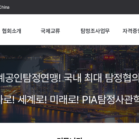
China
협회소개
국제교류
탐정조사업무
자격증
계공인탐정연맹! 국내 최대 탐정협의
로! 세계로! 미래로! PIA탐정사관