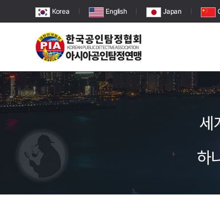
Korea
English
Japan
세
하나