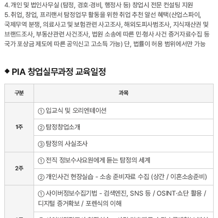
4. 개인 및 법인사무실 (탐정, 경호·경비, 행정사 등) 창업시 전문 컨설팅 지원
5. 취업, 창업, 프리랜서 탐정업무 활동을 위한 취업 추천 알선 혜택(산업스파이,
국제무역 분쟁, 의료사고 및 보험관련 사고조사, 해외도피사범조사, 지식재산권 및
브랜드조사, 부동산관련 사건조사, 법원 소송에 따른 민·형사 사건 증거자료수집 등
국가 포상금 제도에 따른 공익신고 고소득 가능) 단, 법률이 허용 범위에서만 가능
PIA 창업실무과정 교육일정
구분
과목
입교식 및 오리엔테이션
①
탐정창업소개
1주
②
탐정의 사실조사
③
전직 정보수사요원에게 듣는 탐정의 세계
①
2주
개인사건 현장실습 - 소송 준비자료 수집 (상간 / 이혼소송준비)
②
사이버정보수집기법 - 검색엔진, SNS 등 / OSINT·쇼단 활용 /
①
디지털 증거확보 / 포렌식의 이해