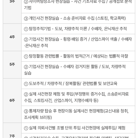
사이버탐정조사 현장실습 - 사건 기초자료 수집 / 공개첩보 분석
3주
②
기법
개인사건 현장실습 - 소송 준비자료 수집 (스토킹, 학교폭력)
③
탐정추적기법 - 도보, 차량추적 이론 / 수배자, 은닉재산 추적
①
4주
기업사건 현장실습 - 횡령·배임 증거 / 산업스파이 색출 / 수배자
②
·은닉재산 추적
탐정활동 관련법률 - 활동의 법적근거 / 예상되는 법률적 마찰
①
5주
기업사건 현장실습 - 수배자 검거지원 활동 / 도보, 차량추적
②
실습
도보추적 / 차량추적 / 잠복활동/ 관련법률 및 보안교육
①
실제 사건현장 체험 및 투입(부정행위 증거수집, 소송준비자료
②
수집, 스토킹사건, 산업스파이, 지명수배자 등)
6주
통제차량 탑승 후 현장이동 실제사건 현장체험(교신내용 청취,
③
조사계획 브리핑)
실제 의뢰사건별 조별 단위 투입 사건현장에 실제투입/ 체험
①
7주