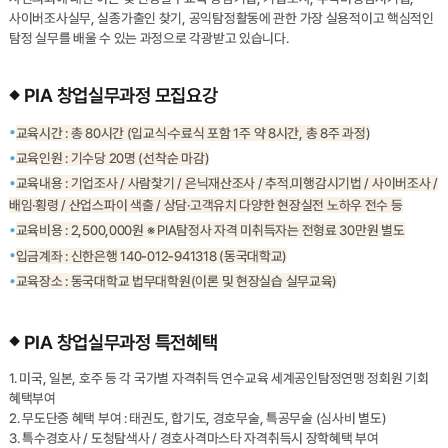
사이버조사실무, 실종가출인 찾기, 공익탐정활동에 관한 가장 실용적이고 핵심적인
탐정 실무를 배울 수 있는 과정으로 각광받고 있습니다.
PIA 창업실무과정 모집요강
교육시간 : 총 80시간 (입교식·수료식 포함 1주 약 8시간, 총 8주 과정)
교육인원 : 기수당 20명 (선착순 마감)
교육내용 : 기업조사 / 사람찿기 / 은닉재산조사 / 추적.미행감시기법 / 사이버조사 /
배임·횡령 / 산업스파이 색출 / 상담·고객유치 다양한 현장실전 노하우 전수 등
교육비용 : 2,500,000원 ※ PIA탐정사 자격 미취득자는 전형료 30만원 별도
입금계좌 : 신한은행 140-012-941318 (동국대학교)
교육장소 : 동국대학교 법무대학원(이론 및 현장실습 실무교육)
PIA 창업실무과정 특전혜택
1. 미국, 일본, 호주 등 각 국가별 자격취득 연수교육 세계공인탐정연맹 정회원 기회
혜택부여
2. 무도단증 혜택 부여 : 태권도, 합기도, 경호무술, 특공무술 (심사비 별도)
3. 특수경호사 / 도청탐색사 / 경호사격마스타 자격취득시 장학혜택 부여