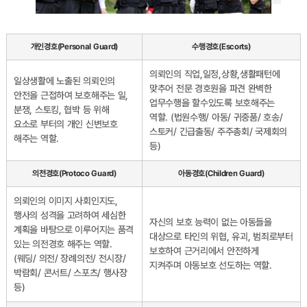
개인경호(Personal Guard)
수행경호(Escorts)
의뢰인의 직업,일정,상황,생활패턴에
일상생활에 노출된 의뢰인의
맞추어 전문 경호원을 파견 완벽한
안전을 근접하여 보호해주는 일,
업무수행을 할수있도록 보호해주는
분쟁, 스토킹, 협박 등 위해
역할. (법원수행/ 아동/ 귀중품/ 호송/
요소로 부터의 개인 신변보호
스토커/ 긴급출동/ 주주총회/ 국제회의
해주는 역할.
등)
의전경호(Protoco Guard)
아동경호(Children Guard)
의뢰인의 이미지 사회인지도,
행사의 성격을 고려하여 세심한
자신의 보호 능력이 없는 아동들을
계획을 바탕으로 이루어지는 품격
대상으로 타인의 위협, 유괴, 범죄로부터
있는 의전경호 해주는 역할.
보호하여 근거리에서 안전하게
(웨딩/ 의전/ 장례의전/ 전시장/
지켜주며 아동보호 선도하는 역할.
박람회/ 콘서트/ 스포츠/ 행사장
등)