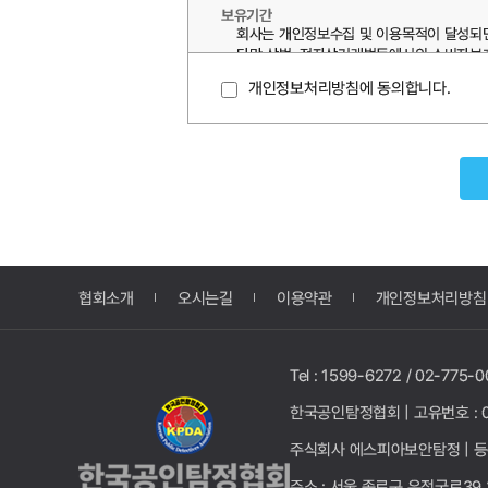
보유기간
회사는 개인정보수집 및 이용목적이 달성되면
다만 상법, 전자상거래법등에서의 소비자보호
보관합니다.
개인정보처리방침에 동의합니다.
보존기간: 3년(이용자가 계속하여 이용중인
계약 또는 청약철회 등에 관한 기록: 5년
대금결제 및 재화 등의 공급에 관한 기록: 
소비자의 불만 또는 분쟁처리에 관한 기록:
협회소개
오시는길
이용약관
개인정보처리방침
Tel : 1599-6272 / 02-775-0
한국공인탐정협회 |
고유번호 : 0
주식회사 에스피아보안탐정 |
등
주소 : 서울 종로구 우정국로39 