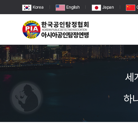
Korea
English
Japan
세
하나