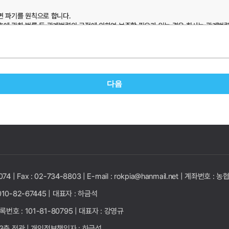
 파기를 원칙으로 합니다.
에 관한 법률 등 관계법령의 규정에 의하여 보존할 필요가 있는 경우 회사는 관계법
 경우는 회원탈퇴시까지 보존됩니다.)
(전자상거래등에서의 소비자보호에 관한 법률)
5년(전자상거래등에서의 소비자보호에 관한 법률)
다음
 3년(전자상거래등에서의 소비자보호에 관한 법률)
074 |
Fax : 02-734-8803 |
E-mail : rokpia@hanmail.net |
계좌번호 : 농협
10-82-67445 |
대표자 : 하금석
록번호 : 101-81-80795 |
대표자 : 강영규
3층 전관 |
개인정보책임자 : 하금석