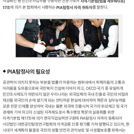
사실확인 등 민간조사업무를 수행하는 전문가로서
자격기본법(법률 제9190호)
에 의거 본 협회에서 시행하는
를 말한다.
17조
PIA탐정사 자격 취득자
PIA탐정사의 필요성
공권력이 미치지 못하는 부분을 법률이 허용하는 범위내에서 피해자들의 고통과
어려움을 도와줌으로써 국민복지 건설에 이바지 하고, OECD 국가 중 유일하게
민간조사제도가 마련되지 않은 우리나라는 외국업체의 국내 진출로 국민의 비밀과
재산을 외국인의 손에 맡기게 되는 안타까운 현실에 대비하여 학문과 실무능력을
갖춘 전문 인재를 양성하여 국내는 물론 외국에 진출시켜 국가의 위상제고 및 국가
경제에 기여 하고자 신설된 자격제도로서 특수행정 학문의 실용화를 위한
자격기본법 제17조에 의거 한국직업능력연구원에 PIA탐정사 자격이 등록되어
사단법인 대한공인탐정연구협회의 자격검증 인증 평가를 거쳐 발행되고 있으며, 현
시대가 세계화의 물결로 국민의 생활 안전과 권익보호 및 사생활보호를 위해서는