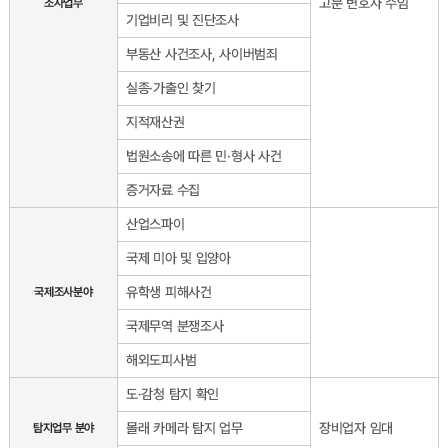
고문 변호사 수임
조사업무
기업비리 및 진단조사
부동산 사건조사, 사이버범죄
실종·가출인 찾기
지적재산권
법원소송에 따른 민·형사 사건
증거자료 수집
산업스파이
국제 미아 및 입양아
유학생 피해사건
국제조사분야
국제무역 분쟁조사
해외도피사범
도·감청 탐지 확인
몰래 카메라 탐지 업무
장비업자 임대
탐지업무 분야