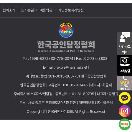
협회소개
오시는길
이용약관
개인정보처리방침
사건·사고
의뢰
Tel : 1599-6272 / 02-775-0074 |
Fax : 02-734-8803 |
E-mail : rokpia@hanmail.net |
교육상담
계좌번호 : 농협 301-0013-2637-51 한국공인탐정협회
한국공인탐정협회 |
고유번호 : 010-82-67445 |
대표자 : 하금석
주식회사 에스피아보안탐정 |
등록번호 : 101-81-80795 |
대표자 : 강영규
주소 : 서울 종로구 우정국로39 3층 전관 |
개인정보책임자 : 하금석
Copyright ⓒ 한국공인탐정협회. All Rights Reserved