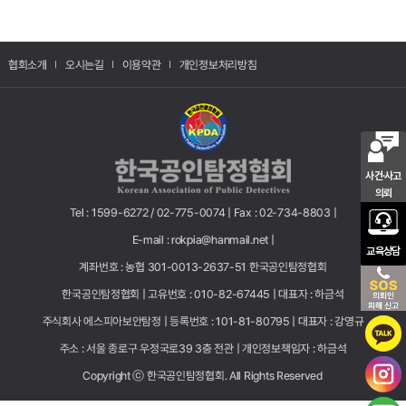
협회소개
오시는길
이용약관
개인정보처리방침
사건·사고
의뢰
Tel : 1599-6272 / 02-775-0074 |
Fax : 02-734-8803 |
E-mail : rokpia@hanmail.net |
교육상담
계좌번호 : 농협 301-0013-2637-51 한국공인탐정협회
한국공인탐정협회 |
고유번호 : 010-82-67445 |
대표자 : 하금석
주식회사 에스피아보안탐정 |
등록번호 : 101-81-80795 |
대표자 : 강영규
주소 : 서울 종로구 우정국로39 3층 전관 |
개인정보책임자 : 하금석
Copyright ⓒ 한국공인탐정협회. All Rights Reserved