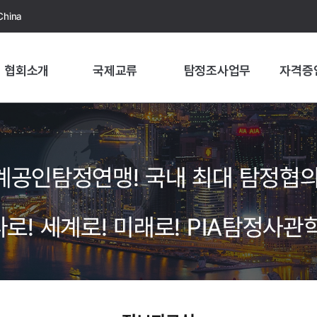
China
협회소개
국제교류
탐정조사업무
자격증
계공인탐정연맹! 국내 최대 탐정협의
로! 세계로! 미래로! PIA탐정사관