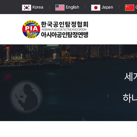
Korea
English
Japan
세
하나