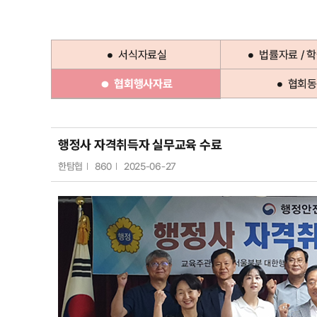
서식자료실
법률자료 / 
협회행사자료
협회동
행정사 자격취득자 실무교육 수료
한탐협
860
2025-06-27